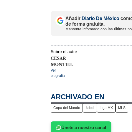
Añadir
Diario De México
como 
de forma gratuita.
Mantente informado con las últimas not
Sobre el autor
CÉSAR
MONTIEL
Ver
biografía
ARCHIVADO EN
Copa del Mundo
futbol
Liga MX
MLS
Únete a nuestro canal