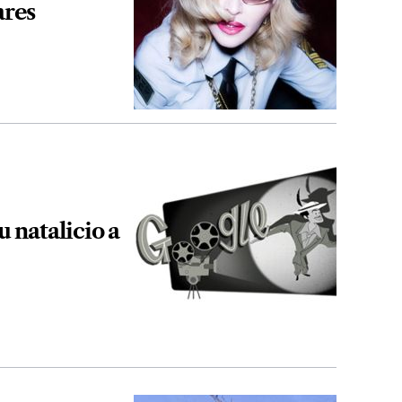
ares
 natalicio a