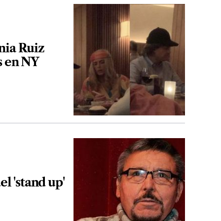
nia Ruiz
s en NY
el 'stand up'