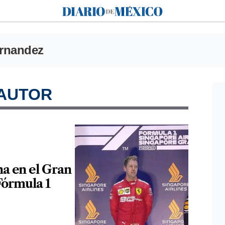
Diario de México
ernandez
 AUTOR
na en el Gran
Fórmula 1