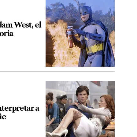
dam West, el
oria
nterpretar a
ie