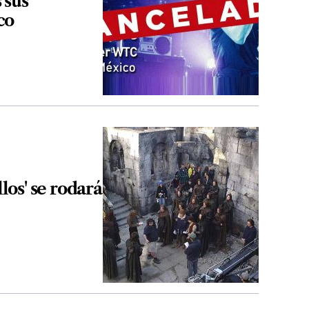
 sus
co
llos' se rodará