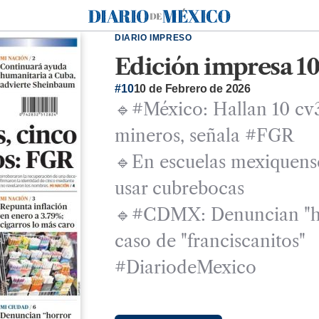
Diario de México
DIARIO IMPRESO
Edición impresa 10
#10
10 de Febrero de 2026
🔹#México: Hallan 10 cv3
mineros, señala #FGR
🔹En escuelas mexiquens
usar cubrebocas
🔹#CDMX: Denuncian "hor
caso de "franciscanitos"
#DiariodeMexico