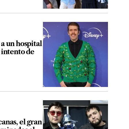
 a un hospital
 intento de
canas, el gran