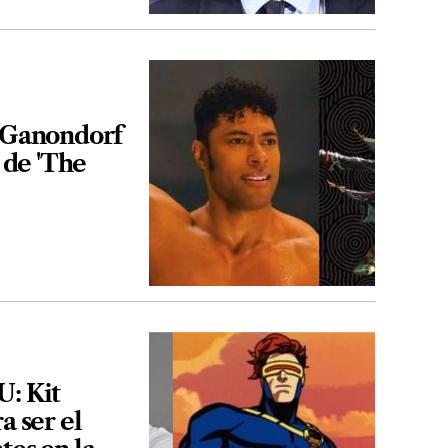
a Ganondorf
n de 'The
U: Kit
a ser el