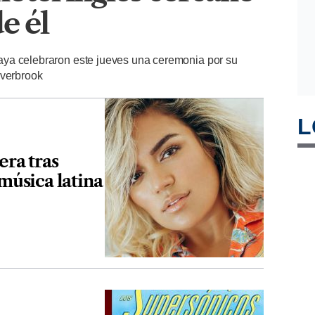
de él
ya celebraron este jueves una ceremonia por su
averbrook
L
era tras
 música latina