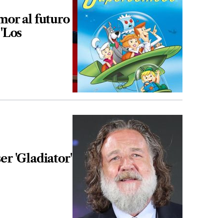
mor al futuro
 'Los
er 'Gladiator'