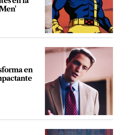
tes en la
-Men'
nsforma en
mpactante