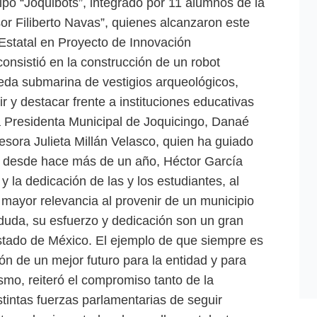
uipo “Joquibots”, integrado por 11 alumnos de la
or Filiberto Navas”, quienes alcanzaron este
Estatal en Proyecto de Innovación
onsistió en la construcción de un robot
eda submarina de vestigios arqueológicos,
r y destacar frente a instituciones educativas
a Presidenta Municipal de Joquicingo, Danaé
sora Julieta Millán Velasco, quien ha guiado
ca desde hace más de un año, Héctor García
 y la dedicación de las y los estudiantes, al
 mayor relevancia al provenir de un municipio
 duda, su esfuerzo y dedicación son un gran
stado de México. El ejemplo de que siempre es
ión de un mejor futuro para la entidad y para
smo, reiteró el compromiso tanto de la
tintas fuerzas parlamentarias de seguir