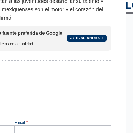
n a las juventudes desarrollar su talento y
L
s mexiquenses son el motor y el corazón del
firmó.
fuente preferida de Google
ACTIVAR AHORA
icias de actualidad.
E-mail
*