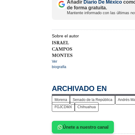
Añadir
Diario De México
como 
de forma gratuita.
Mantente informado con las últimas not
Sobre el autor
ISRAEL
CAMPOS
MONTES
Ver
biografía
ARCHIVADO EN
Morena
Senado de la República
Andrés Ma
FGJCDMX
Chihuahua
Únete a nuestro canal