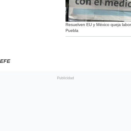
Resuelven EU y México queja labor
Puebla
EFE