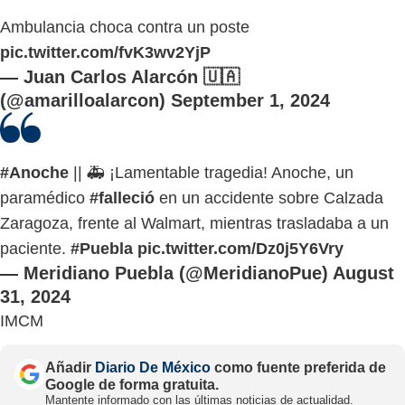
Ambulancia choca contra un poste
pic.twitter.com/fvK3wv2YjP
— Juan Carlos Alarcón 🇺🇦
(@amarilloalarcon)
September 1, 2024
#Anoche
|| 🚑 ¡Lamentable tragedia! Anoche, un
paramédico
#falleció
en un accidente sobre Calzada
Zaragoza, frente al Walmart, mientras trasladaba a un
paciente.
#Puebla
pic.twitter.com/Dz0j5Y6Vry
— Meridiano Puebla (@MeridianoPue)
August
31, 2024
IMCM
Añadir
Diario De México
como fuente preferida de
Google de forma gratuita.
Mantente informado con las últimas noticias de actualidad.