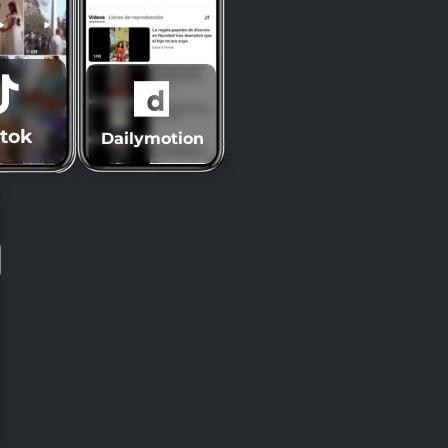
ktok
Dailymotion