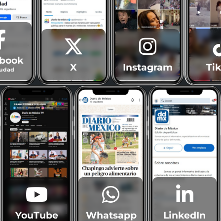
book
X
Instagram
Ti
iudad
YouTube
Whatsapp
LinkedIn