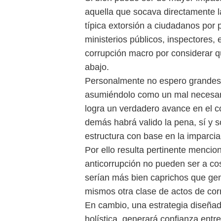
aquella que socava directamente la
típica extorsión a ciudadanos por p
ministerios públicos, inspectores, e
corrupción macro por considerar qu
abajo.
Personalmente no espero grandes c
asumiéndolo como un mal necesario 
logra un verdadero avance en el c
demás habrá valido la pena, sí y s
estructura con base en la imparcial
Por ello resulta pertinente mencion
anticorrupción no pueden ser a cos
serían más bien caprichos que gene
mismos otra clase de actos de cor
En cambio, una estrategia diseñad
holística, generará confianza entr