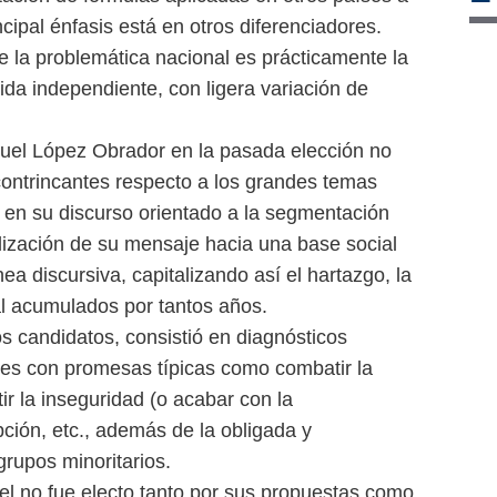
cipal énfasis está en otros diferenciadores.
e la problemática nacional es prácticamente la
ida independiente, con ligera variación de
nuel López Obrador en la pasada elección no
contrincantes respecto a los grandes temas
, en su discurso orientado a la segmentación
alización de su mensaje hacia una base social
ea discursiva, capitalizando así el hartazgo, la
ial acumulados por tantos años.
s candidatos, consistió en diagnósticos
les con promesas típicas como combatir la
r la inseguridad (o acabar con la
pción, etc., además de la obligada y
rupos minoritarios.
el no fue electo tanto por sus propuestas como