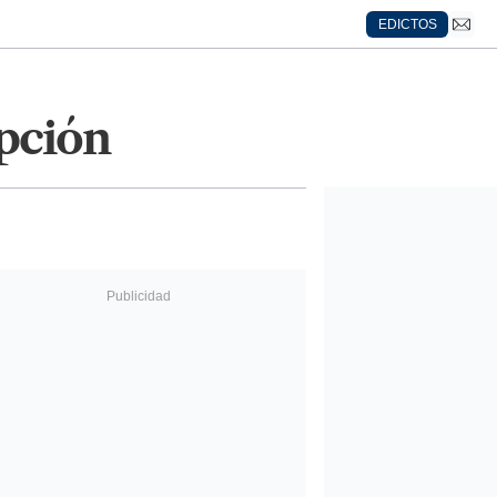
EDICTOS
pción