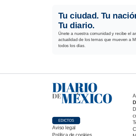
Tu ciudad. Tu nació
Tu diario.
Únete a nuestra comunidad y recibe el aná
actualidad de los temas que mueven a Mé
todos los días.
A
D
D
c
EDICTOS
T
Aviso legal
C
Política de cookies
M