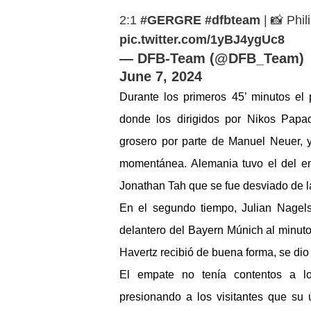
2:1
#GERGRE
#dfbteam
| 📸 Phi
pic.twitter.com/1yBJ4ygUc8
— DFB-Team (@DFB_Team)
June 7, 2024
Durante los primeros 45’ minutos el 
donde los dirigidos por Nikos Papad
grosero por parte de Manuel Neuer, y
momentánea. Alemania tuvo el del em
Jonathan Tah que se fue desviado de l
En el segundo tiempo, Julian Nagel
delantero del Bayern Múnich al minut
Havertz recibió de buena forma, se dio 
El empate no tenía contentos a lo
presionando a los visitantes que su 