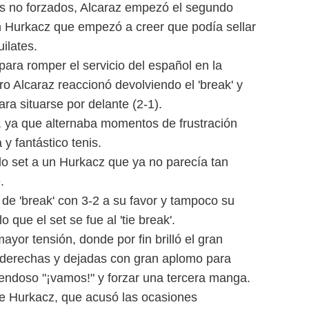
res no forzados, Alcaraz empezó el segundo
n Hurkacz que empezó a creer que podía sellar
ilates.
para romper el servicio del español en la
o Alcaraz reaccionó devolviendo el 'break' y
ra situarse por delante (2-1).
n, ya que alternaba momentos de frustración
y fantástico tenis.
o set a un Hurkacz que ya no parecía tan
.
de 'break' con 3-2 a su favor y tampoco su
o que el set se fue al 'tie break'.
or tensión, donde por fin brilló el gran
 derechas y dejadas con gran aplomo para
uendoso "¡vamos!" y forzar una tercera manga.
 de Hurkacz, que acusó las ocasiones