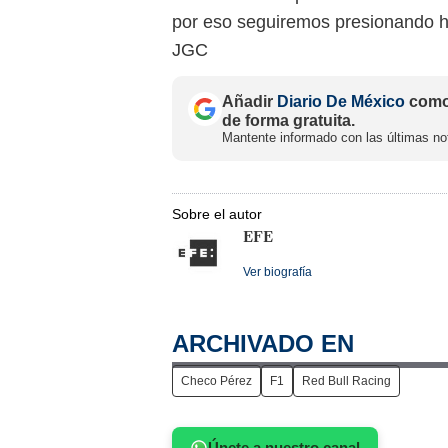
por eso seguiremos presionando h
JGC
Añadir
Diario De México
como 
de forma gratuita.
Mantente informado con las últimas not
Sobre el autor
EFE
Ver biografía
ARCHIVADO EN
Checo Pérez
F1
Red Bull Racing
Únete a nuestro canal