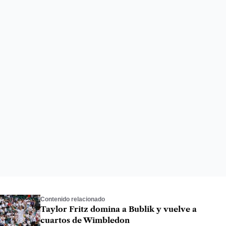
Contenido relacionado
Taylor Fritz domina a Bublik y vuelve a
cuartos de Wimbledon