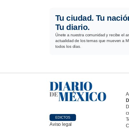
Tu ciudad. Tu nació
Tu diario.
Únete a nuestra comunidad y recibe el aná
actualidad de los temas que mueven a Mé
todos los días.
A
D
D
c
EDICTOS
T
Aviso legal
C