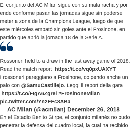
El conjunto del AC Milan sigue con su mala racha y por
ende conforme pasan las jornadas sigue sin poderse
meter a zona de la Champions League, luego de que
este miércoles empató sin goles ante el Frosinone, en
partido que abrió la jornada 18 de la Serie A.
Rossoneri held to a draw in the last away game of 2018:
Read the match report
https://t.co/vq0pxUAXYT
I rossoneri pareggiano a Frosinone, colpendo anche un
palo con
@SamuCastillejo
. Leggi il report della gara
https://t.co/FIgA6Zgrei
#FrosinoneMilan
pic.twitter.com/Yn2EFc8ABa
— AC Milan (@acmilan)
December 26, 2018
En el Estadio Benito Stirpe, el conjunto milanés no pudo
penetrar la defensa del cuadro local, la cual ha recibido