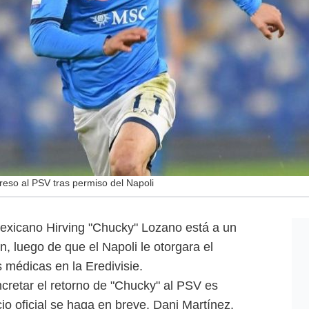
reso al PSV tras permiso del Napoli
mexicano Hirving "Chucky" Lozano está a un
, luego de que el Napoli le otorgara el
médicas en la Eredivisie.
cretar el retorno de "Chucky" al PSV es
io oficial se haga en breve. Dani Martínez,