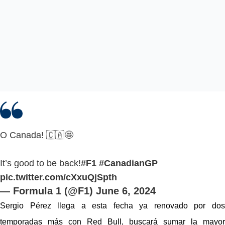
O Canada! 🇨🇦🤩
It’s good to be back!
#F1
#CanadianGP
pic.twitter.com/cXxuQjSpth
— Formula 1 (@F1)
June 6, 2024
Sergio Pérez llega a esta fecha ya renovado por dos 
temporadas más con Red Bull, buscará sumar la mayor 