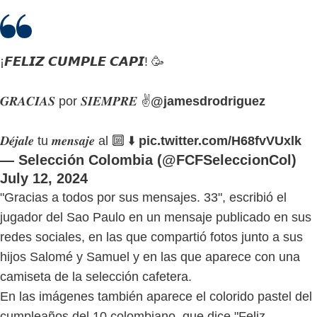
¡𝙁𝙀𝙇𝙄𝙕 𝘾𝙐𝙈𝙋𝙇𝙀 𝘾𝘼𝙋𝙄! 🥳
𝑮𝑹𝑨𝑪𝑰𝑨𝑺 por 𝑺𝑰𝑬𝑴𝑷𝑹𝑬 ✌️
@jamesdrodriguez
𝑫𝒆́𝒋𝒂𝒍𝒆 tu 𝒎𝒆𝒏𝒔𝒂𝒋𝒆 al 🔟 ⬇️
pic.twitter.com/H68fvVUxlk
— Selección Colombia (@FCFSeleccionCol)
July 12, 2024
"Gracias a todos por sus mensajes. 33", escribió el
jugador del Sao Paulo en un mensaje publicado en sus
redes sociales, en las que compartió fotos junto a sus
hijos Salomé y Samuel y en las que aparece con una
camiseta de la selección cafetera.
En las imágenes también aparece el colorido pastel del
cumpleaños del 10 colombiano, que dice "Feliz