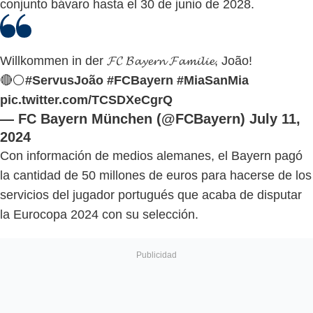
conjunto bávaro hasta el 30 de junio de 2028.
Willkommen in der 𝓕𝓒 𝓑𝓪𝔂𝓮𝓻𝓷 𝓕𝓪𝓶𝓲𝓵𝓲𝓮, João!
🔴⚪
#ServusJoão
#FCBayern
#MiaSanMia
pic.twitter.com/TCSDXeCgrQ
— FC Bayern München (@FCBayern)
July 11,
2024
Con información de medios alemanes, el Bayern pagó
la cantidad de 50 millones de euros para hacerse de los
servicios del jugador portugués que acaba de disputar
la Eurocopa 2024 con su selección.