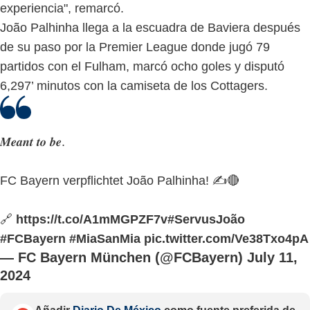
experiencia", remarcó.
João Palhinha llega a la escuadra de Baviera después
de su paso por la Premier League donde jugó 79
partidos con el Fulham, marcó ocho goles y disputó
6,297’ minutos con la camiseta de los Cottagers.
𝑴𝒆𝒂𝒏𝒕 𝒕𝒐 𝒃𝒆.
FC Bayern verpflichtet João Palhinha! ✍️🔴
🔗
https://t.co/A1mMGPZF7v
#ServusJoão
#FCBayern
#MiaSanMia
pic.twitter.com/Ve38Txo4pA
— FC Bayern München (@FCBayern)
July 11,
2024