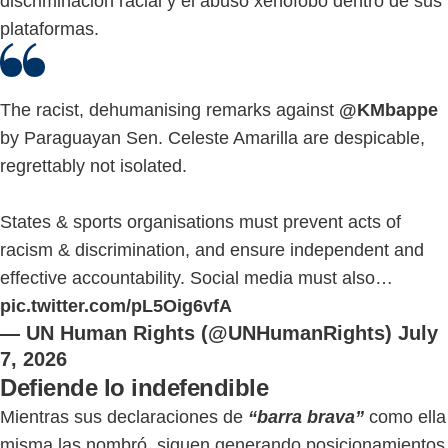
discriminación racial y el abuso xenófobo dentro de sus
plataformas.
The racist, dehumanising remarks against
@KMbappe
by Paraguayan Sen. Celeste Amarilla are despicable,
regrettably not isolated.
States & sports organisations must prevent acts of
racism & discrimination, and ensure independent and
effective accountability. Social media must also…
pic.twitter.com/pL5Oig6vfA
— UN Human Rights (@UNHumanRights)
July
7, 2026
Defiende lo indefendible
Mientras sus declaraciones de
“barra brava”
como ella
misma las nombró, siguen generando posicionamientos