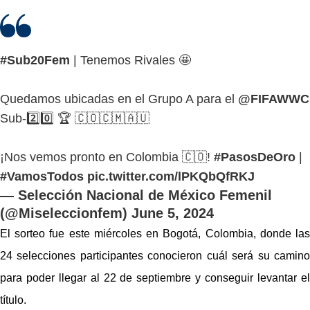
#Sub20Fem
| Tenemos Rivales 🤩
Quedamos ubicadas en el Grupo A para el
@FIFAWWC
Sub-2️⃣0️⃣ 🏆 🇨🇴🇨🇲🇦🇺
¡Nos vemos pronto en Colombia 🇨🇴!
#PasosDeOro
|
#VamosTodos
pic.twitter.com/lPKQbQfRKJ
— Selección Nacional de México Femenil
(@Miseleccionfem)
June 5, 2024
El sorteo fue este miércoles en Bogotá, Colombia, donde las 
24 selecciones participantes conocieron cuál será su camino 
para poder llegar al 22 de septiembre y conseguir levantar el 
título.