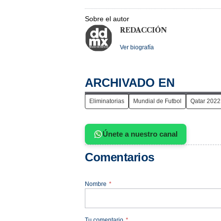
Sobre el autor
REDACCIÓN
Ver biografía
ARCHIVADO EN
Eliminatorias
Mundial de Futbol
Qatar 2022
Únete a nuestro canal
Comentarios
Nombre
*
Tu comentario
*