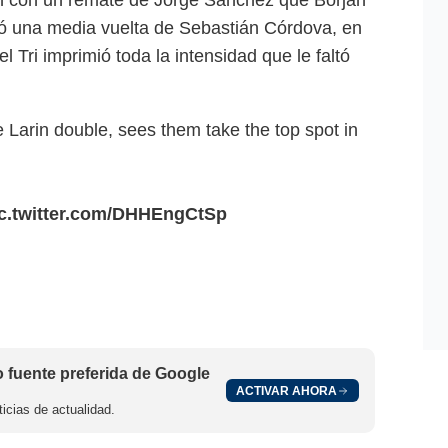
n con un remate de Jorge Sánchez que Borjan
dó una media vuelta de Sebastián Córdova, en
el Tri imprimió toda la intensidad que le faltó
 Larin double, sees them take the top spot in
c.twitter.com/DHHEngCtSp
fuente preferida de Google
ACTIVAR AHORA
icias de actualidad.