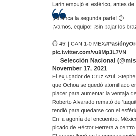
Larin empujó el esférico, antes de 
¡Arranca la segunda parte! ⏱
¡Vamos, equipo! ¡Sin bajar los bra
⏱ 45’ | CAN 1-0 MEX
#PasiónyOr
pic.twitter.com/vu8MpJL7VN
— Selección Nacional (@mis
November 17, 2021
El exjugador de Cruz Azul, Stephen
que Ochoa se quedó atornillado en
placer para aumentar la ventaja d
Roberto Alvarado remató de ‘taquit
tendió para quedarse con el esféri
En la agonía del encuentro, México
picado de Héctor Herrera a centro d