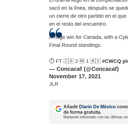
El drama llegó en la compensació
sacó en la línea, después se que
un cierre de otro partido en el que 
en el resto del encuentro.
A huge win for Canada, with a Cyle
Final Round standings.
⏱️ FT 🇨🇦 2 🆚 1 🇲🇽
#CWCQ
pi
— Concacaf (@Concacaf)
November 17, 2021
JLR
Añadir
Diario De México
como 
de forma gratuita.
Mantente informado con las últimas not