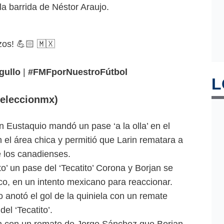
la barrida de Néstor Araujo.
zos! 💪🏻 🇲🇽
gullo
|
#FMFporNuestroFútbol
L
eleccionmx)
 Eustaquio mandó un pase ‘a la olla’ en el
 el área chica y permitió que Larin rematara a
e los canadienses.
o’ un pase del ‘Tecatito’ Corona y Borjan se
co, en un intento mexicano para reaccionar.
 anotó el gol de la quiniela con un remate
el ‘Tecatito’.