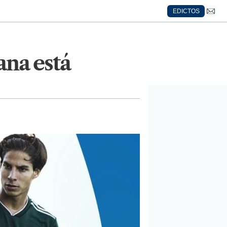
EDICTOS
ana está