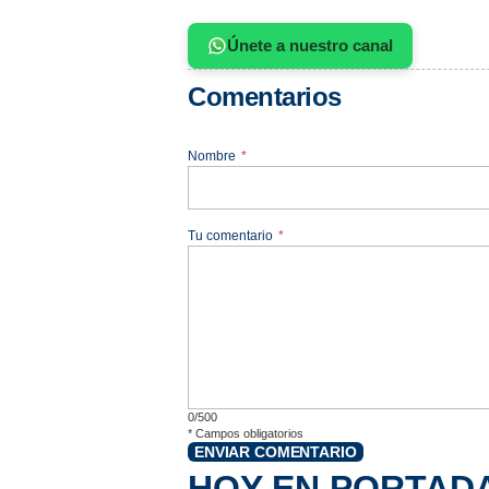
Únete a nuestro canal
Comentarios
Nombre
*
Tu comentario
*
0/500
*
Campos obligatorios
ENVIAR COMENTARIO
HOY EN PORTAD