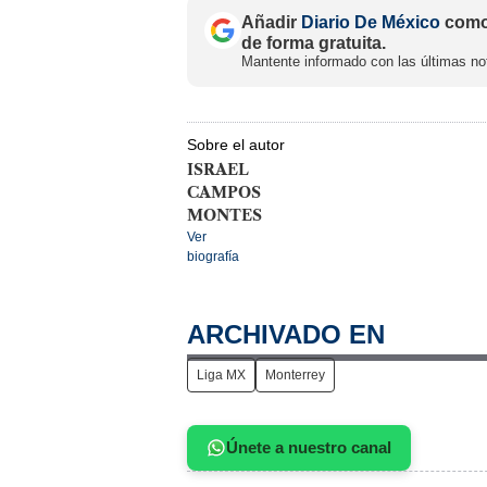
Añadir
Diario De México
como 
de forma gratuita.
Mantente informado con las últimas not
Sobre el autor
ISRAEL
CAMPOS
MONTES
Ver
biografía
ARCHIVADO EN
Liga MX
Monterrey
Únete a nuestro canal