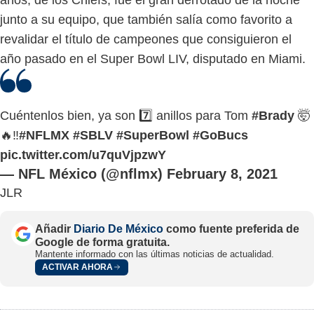
junto a su equipo, que también salía como favorito a
revalidar el título de campeones que consiguieron el
año pasado en el Super Bowl LIV, disputado en Miami.
Cuéntenlos bien, ya son 7️⃣ anillos para Tom
#Brady
🤯
🔥‼️
#NFLMX
#SBLV
#SuperBowl
#GoBucs
pic.twitter.com/u7quVjpzwY
— NFL México (@nflmx)
February 8, 2021
JLR
Añadir
Diario De México
como fuente preferida de
Google de forma gratuita.
Mantente informado con las últimas noticias de actualidad.
ACTIVAR AHORA