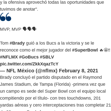
y la ofensiva aprovechó todas las oportunidades que
tuvimos de anotar".
MVP, MVP 🗣🗣🗣
Tom
#Brady
guió a los Bucs a la victoria y se le
reconoce como el mejor jugador del
#SuperBowl
🔥🤩‼️
#NFLMX
#GoBucs
#SBLV
pic.twitter.com/ZkkXqazTcY
— NFL México (@nflmx)
February 8, 2021
Brady concluyó el partido disputado en el Raymond
James Stadium, de Tampa (Florida) -primera vez que
un campo es sede del Super Bowl con el equipo local
compitiendo por el título- con tres touchdowns, 201
yardas aéreas y cero interceptaciones tras completar 21