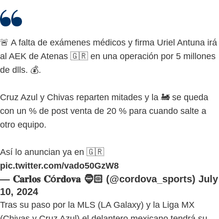
🚨 A falta de exámenes médicos y firma Uriel Antuna irá
al AEK de Atenas 🇬🇷 en una operación por 5 millones
de dlls. 💰.
Cruz Azul y Chivas reparten mitades y la 🚂 se queda
con un % de post venta de 20 % para cuando salte a
otro equipo.
Así lo anuncian ya en 🇬🇷
pic.twitter.com/vado50GzW8
— 𝐂𝐚𝐫𝐥𝐨𝐬 𝐂ó𝐫𝐝𝐨𝐯𝐚 🧔🏻 (@cordova_sports)
July
10, 2024
Tras su paso por la MLS (LA Galaxy) y la Liga MX
(Chivas y Cruz Azul) el delantero mexicano tendrá su