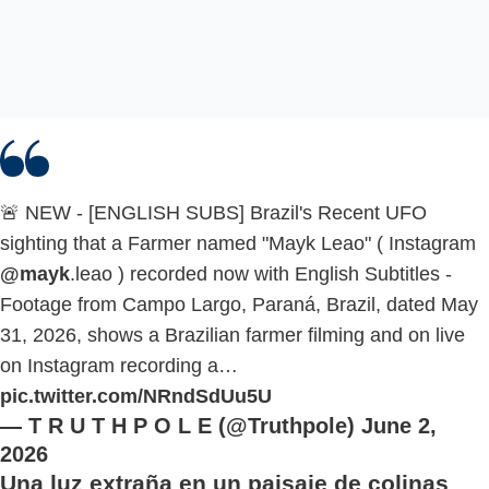
🚨 NEW - [ENGLISH SUBS] Brazil's Recent UFO
sighting that a Farmer named "Mayk Leao" ( Instagram
@mayk
.leao ) recorded now with English Subtitles -
Footage from Campo Largo, Paraná, Brazil, dated May
31, 2026, shows a Brazilian farmer filming and on live
on Instagram recording a…
pic.twitter.com/NRndSdUu5U
— T R U T H P O L E (@Truthpole)
June 2,
2026
Una luz extraña en un paisaje de colinas