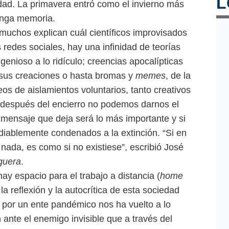
L
dad. La primavera entró como el invierno más
tenga memoria.
muchos explican cuál científicos improvisados
 redes sociales, hay una infinidad de teorías
genioso a lo ridículo; creencias apocalípticas
sus creaciones o hasta bromas y
memes
, de la
deos de aislamientos voluntarios, tanto creativos
 después del encierro no podemos darnos el
l mensaje que deja será lo más importante y si
iablemente condenados a la extinción. “Si en
a nada, es como si no existiese”, escribió José
guera
.
ay espacio para el trabajo a distancia (
home
 la reflexión y la autocrítica de esta sociedad
or un ente pandémico nos ha vuelto a lo
n ante el enemigo invisible que a través del