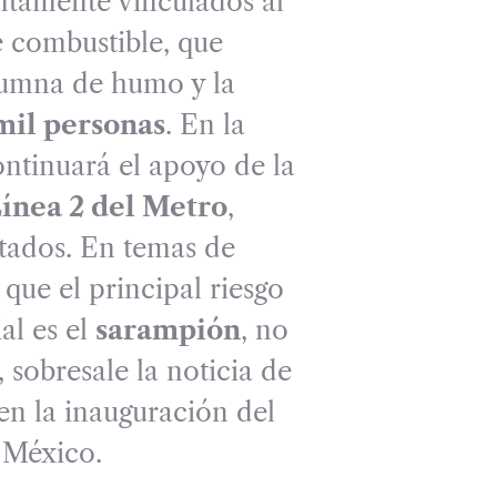
ntamente vinculados al
 combustible, que
umna de humo y la
mil personas
. En la
ontinuará el apoyo de la
ínea 2 del Metro
,
tados. En temas de
que el principal riesgo
al es el
sarampión
, no
 sobresale la noticia de
en la inauguración del
 México.