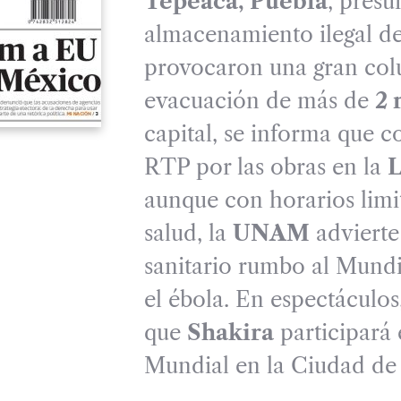
Tepeaca, Puebla
, presu
almacenamiento ilegal de
provocaron una gran col
evacuación de más de
2 
capital, se informa que c
RTP por las obras en la
L
aunque con horarios limi
salud, la
UNAM
advierte 
sanitario rumbo al Mundi
el ébola. En espectáculos,
que
Shakira
participará 
Mundial en la Ciudad de