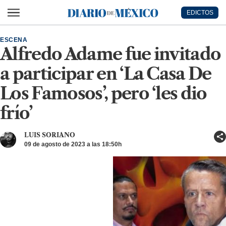
Ir al contenido principal
EDICTOS
Diario de México
ESCENA
Alfredo Adame fue invitado
a participar en ‘La Casa De
Los Famosos’, pero ‘les dio
frío’
LUIS SORIANO
09 de agosto de 2023 a las 18:50h