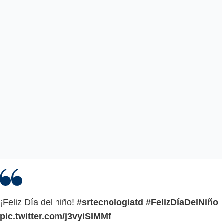
¡Feliz Día del niño!
#srtecnologiatd
#FelizDíaDelNiño
pic.twitter.com/j3vyiSIMMf