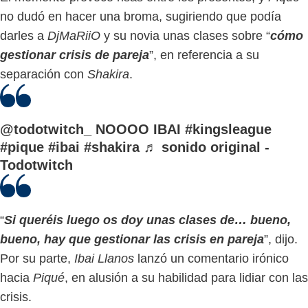
no dudó en hacer una broma, sugiriendo que podía
darles a
DjMaRiiO
y su novia unas clases sobre “
cómo
gestionar crisis de pareja
”, en referencia a su
separación con
Shakira
.
@todotwitch_
NOOOO IBAI
#kingsleague
#pique
#ibai
#shakira
♬ sonido original -
Todotwitch
“
Si queréis luego os doy unas clases de… bueno,
bueno, hay que gestionar las crisis en pareja
”, dijo.
Por su parte,
Ibai Llanos
lanzó un comentario irónico
hacia
Piqué
, en alusión a su habilidad para lidiar con las
crisis.