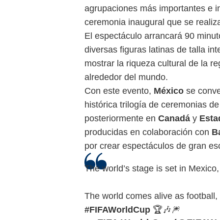
agrupaciones más importantes e i
ceremonia inaugural que se realiz
El espectáculo arrancará 90 minuto
diversas figuras latinas de talla i
mostrar la riqueza cultural de la r
alrededor del mundo.
Con este evento,
México
se conver
histórica trilogía de ceremonias d
posteriormente en
Canadá
y
Esta
producidas en colaboración con
B
por crear espectáculos de gran esc
The world’s stage is set in Mexico
The world comes alive as football, 
#FIFAWorldCup
🏆🎶🎆