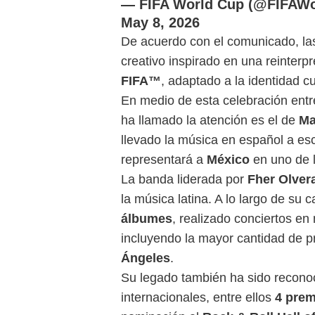
— FIFA World Cup (@FIFAWo
May 8, 2026
De acuerdo con el comunicado, l
creativo inspirado en una reinterp
FIFA™
, adaptado a la identidad cu
En medio de esta celebración entr
ha llamado la atención es el de
Ma
llevado la música en español a es
representará a
México
en uno de l
La banda liderada por
Fher Olver
la música latina. A lo largo de su
álbumes
, realizado conciertos e
incluyendo la mayor cantidad de p
Ángeles
.
Su legado también ha sido reconoc
internacionales, entre ellos
4 pre