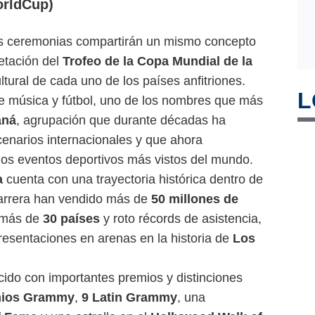
rldCup)
as ceremonias compartirán un mismo concepto
retación del
Trofeo de la Copa Mundial de la
ltural de cada uno de los países anfitriones.
L
e música y fútbol, uno de los nombres que más
ná
, agrupación que durante décadas ha
cenarios internacionales y que ahora
os eventos deportivos más vistos del mundo.
a
cuenta con una trayectoria histórica dentro de
 carrera han vendido más de
50 millones de
n más de
30 países
y roto récords de asistencia,
resentaciones en arenas en la historia de
Los
ido con importantes premios y distinciones
mios Grammy
,
9 Latin Grammy
, una