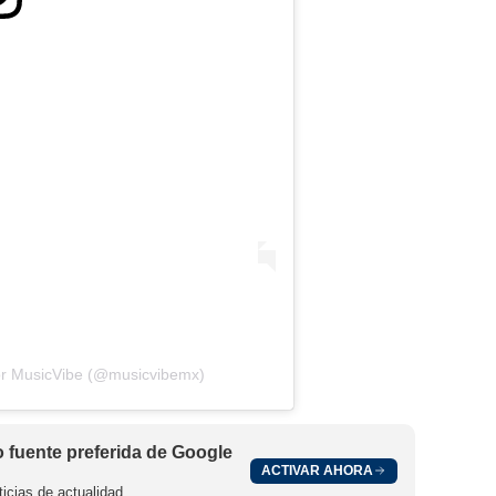
or MusicVibe (@musicvibemx)
fuente preferida de Google
ACTIVAR AHORA
icias de actualidad.