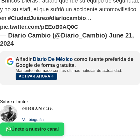
‘Brincos Dieras’, aclaró que fue su equipo de seguridad,
y no su staff, el que sufrió un accidente automovilístico
en
#CiudadJuárez
#diariocambio
…
pic.twitter.com/pEEoB0AQ0C
— Diario Cambio (@Diario_Cambio)
June 21,
2024
Añadir
Diario De México
como fuente preferida de
Google de forma gratuita.
Mantente informado con las últimas noticias de actualidad.
ACTIVAR AHORA
Sobre el autor
GIBRAN C.G.
Ver biografía
Únete a nuestro canal