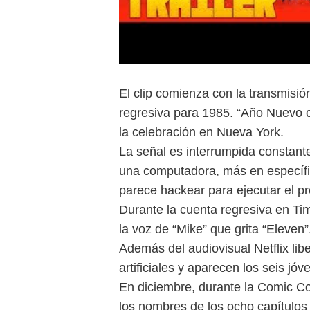
El clip comienza con la transmisión
regresiva para 1985. “Año Nuevo co
la celebración en Nueva York.
La señal es interrumpida constant
una computadora, más en específic
parece hackear para ejecutar el p
Durante la cuenta regresiva en Ti
la voz de “Mike” que grita “Eleven”
Además del audiovisual Netflix lib
artificiales y aparecen los seis jó
En diciembre, durante la Comic Co
los nombres de los ocho capítulo