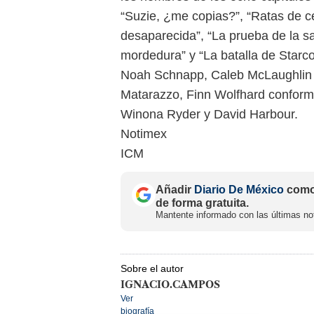
“Suzie, ¿me copias?”, “Ratas de ce
desaparecida”, “La prueba de la sau
mordedura” y “La batalla de Starcou
Noah Schnapp, Caleb McLaughlin y
Matarazzo, Finn Wolfhard conforman
Winona Ryder y David Harbour.
Notimex
ICM
Añadir
Diario De México
como 
de forma gratuita.
Mantente informado con las últimas not
Sobre el autor
IGNACIO.CAMPOS
Ver
biografía