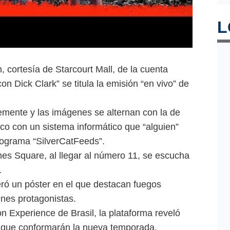
L
, cortesía de Starcourt Mall, de la cuenta
n Dick Clark” se titula la emisión “en vivo” de
emente y las imágenes se alternan con la de
o con un sistema informático que “alguien”
rograma “SilverCatFeeds”.
mes Square, al llegar al número 11, se escucha
.
eró un póster en el que destacan fuegos
venes protagonistas.
n Experience de Brasil, la plataforma reveló
s que conformarán la nueva temporada.