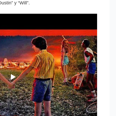
ustin” y “Will”.