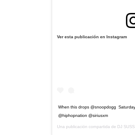
Ver esta publicación en Instagram
When this drops @snoopdogg Saturday
@hiphopnation @siriusxm
Una publicación compartida de
DJ SUSS