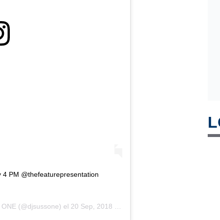
L
 4 PM @thefeaturepresentation
 ONE
(@djsussone) el
20 Sep, 2018 a las 8:12 PDT