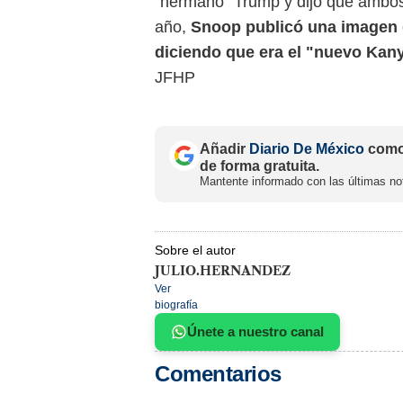
"hermano" Trump y dijo que ambos 
año,
Snoop publicó una imagen
diciendo que era el "nuevo Kan
JFHP
Añadir
Diario De México
como 
de forma gratuita.
Mantente informado con las últimas not
Sobre el autor
JULIO.HERNANDEZ
Ver
biografía
Únete a nuestro canal
Comentarios