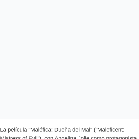
La película "Maléfica: Dueña del Mal" ("Maleficent:
Mistress of Evil"), con Angelina Jolie como protagonista,