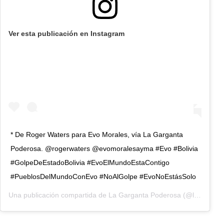
Ver esta publicación en Instagram
* De Roger Waters para Evo Morales, vía La Garganta
Poderosa. @rogerwaters @evomoralesayma #Evo #Bolivia
#GolpeDeEstadoBolivia #EvoElMundoEstaContigo
#PueblosDelMundoConEvo #NoAlGolpe #EvoNoEstásSolo
Una publicación compartida de
La Garganta Poderosa
(@lagargantapoderosa) el