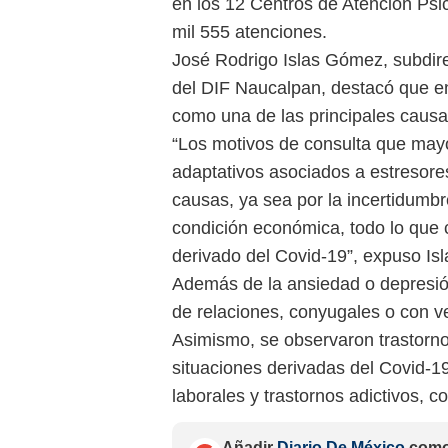
en los 12 Centros de Atención Psic
mil 555 atenciones.
José Rodrigo Islas Gómez, subdir
del DIF Naucalpan, destacó que en 
como una de las principales causa
“Los motivos de consulta que may
adaptativos asociados a estresor
causas, ya sea por la incertidumbr
condición económica, todo lo que c
derivado del Covid-19”, expuso Is
Además de la ansiedad o depresión
de relaciones, conyugales o con vec
Asimismo, se observaron trastorn
situaciones derivadas del Covid-1
laborales y trastornos adictivos, c
Añadir
Diario De México
como 