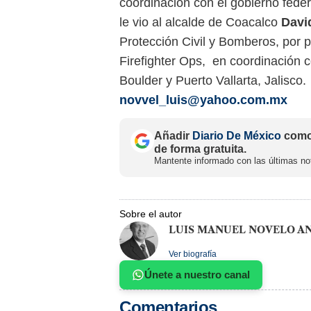
coordinación con el gobierno fede
le vio al alcalde de Coacalco
Davi
Protección Civil y Bomberos, por p
Firefighter Ops, en coordinación
Boulder y Puerto Vallarta, Jalisco.
novvel_luis@yahoo.com.mx
Añadir
Diario De México
como 
de forma gratuita.
Mantente informado con las últimas not
Sobre el autor
LUIS MANUEL NOVELO A
Ver biografía
Únete a nuestro canal
Comentarios