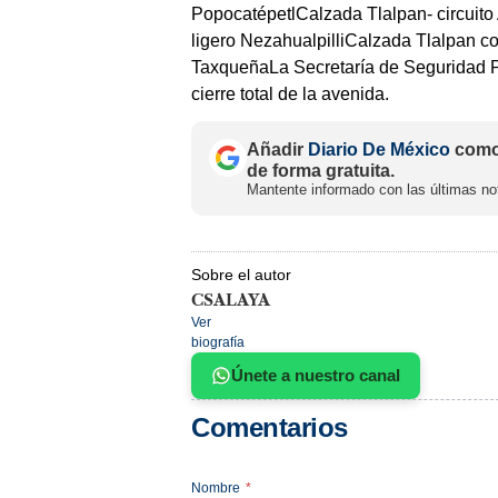
PopocatépetlCalzada Tlalpan- circuito 
ligero NezahualpilliCalzada Tlalpan c
TaxqueñaLa Secretaría de Seguridad Pú
cierre total de la avenida.
Añadir
Diario De México
como 
de forma gratuita.
Mantente informado con las últimas not
Sobre el autor
CSALAYA
Ver
biografía
Únete a nuestro canal
Comentarios
Nombre
*