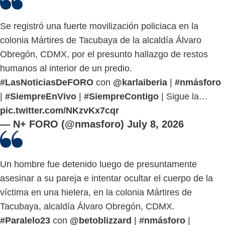
Se registró una fuerte movilización policiaca en la
colonia Mártires de Tacubaya de la alcaldía Álvaro
Obregón, CDMX, por el presunto hallazgo de restos
humanos al interior de un predio.
#LasNoticiasDeFORO
con
@karlaiberia
|
#nmásforo
|
#SiempreEnVivo
|
#SiempreContigo
| Sigue la…
pic.twitter.com/NKzvKx7cqr
— N+ FORO (@nmasforo)
July 8, 2026
Un hombre fue detenido luego de presuntamente
asesinar a su pareja e intentar ocultar el cuerpo de la
víctima en una hielera, en la colonia Mártires de
Tacubaya, alcaldía Álvaro Obregón, CDMX.
#Paralelo23
con
@betoblizzard
|
#nmásforo
|