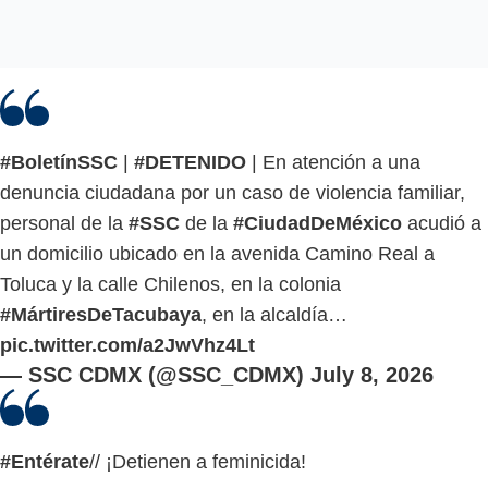
#BoletínSSC
|
#DETENIDO
| En atención a una
denuncia ciudadana por un caso de violencia familiar,
personal de la
#SSC
de la
#CiudadDeMéxico
acudió a
un domicilio ubicado en la avenida Camino Real a
Toluca y la calle Chilenos, en la colonia
#MártiresDeTacubaya
, en la alcaldía…
pic.twitter.com/a2JwVhz4Lt
— SSC CDMX (@SSC_CDMX)
July 8, 2026
#Entérate
// ¡Detienen a feminicida!