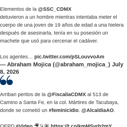
Elementos de la
@SSC_CDMX
detuvieron a un hombre mientras intentaba meter el
cuerpo de una joven de 19 años de edad a una hielera
después de asesinarla, tenía en su posesión un
machete que usó para cercenar el cadáver.
Los agentes…
pic.twitter.com/pSLouvvoAm
— Abraham Mojica (@abraham_mojica_)
July
8, 2026
Arriban peritos de la
@FiscaliaCDMX
al 513 de
Camino a Santa Fe, en la col. Mártires de Tacubaya,
donde se cometió un
#feminicidio
.
@AlcaldiaAO
.
QEPD
#Video
🎥👇🏽
https://t.co/kmMSyrb2mY