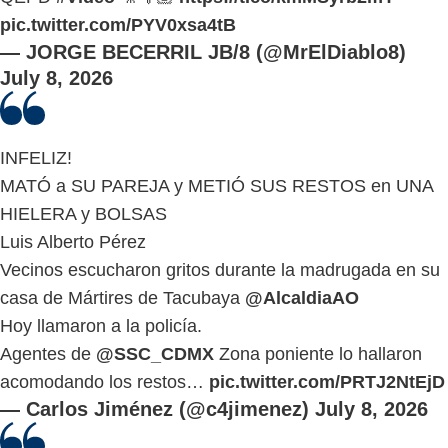
pic.twitter.com/PYV0xsa4tB
— JORGE BECERRIL JB/8 (@MrElDiablo8)
July 8, 2026
INFELIZ!
MATÓ a SU PAREJA y METIÓ SUS RESTOS en UNA
HIELERA y BOLSAS
Luis Alberto Pérez
Vecinos escucharon gritos durante la madrugada en su
casa de Mártires de Tacubaya
@AlcaldiaAO
Hoy llamaron a la policía.
Agentes de
@SSC_CDMX
Zona poniente lo hallaron
acomodando los restos…
pic.twitter.com/PRTJ2NtEjD
— Carlos Jiménez (@c4jimenez)
July 8, 2026