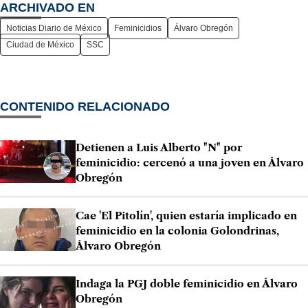
ARCHIVADO EN
Noticias Diario de México
Feminicidios
Álvaro Obregón
Ciudad de México
SSC
CONTENIDO RELACIONADO
Detienen a Luis Alberto "N" por
feminicidio: cercenó a una joven en Álvaro
Obregón
Cae 'El Pitolín', quien estaría implicado en
feminicidio en la colonia Golondrinas,
Álvaro Obregón
Indaga la PGJ doble feminicidio en Álvaro
Obregón