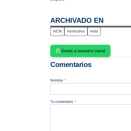
ARCHIVADO EN
AICM
Homicidios
India
Únete a nuestro canal
Comentarios
Nombre
*
Tu comentario
*