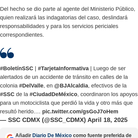
Del hecho se dio parte al agente del Ministerio Público,
quien realizará las indagatorias del caso, deslindará
responsabilidades y para los servicios periciales
correspondientes.
#BoletínSSC
|
#TarjetaInformativa
| Luego de ser
alertados de un accidente de tránsito en calles de la
colonia
#DelValle
, en
@BJAlcaldia
, efectivos de la
#SSC
de la
#CiudadDeMéxico
, coordinaron los apoyos
para un motociclista que perdió la vida y otro más que
resultó herido.…
pic.twitter.com/gsGoJ7oHem
— SSC CDMX (@SSC_CDMX)
April 18, 2025
Añadir
Diario De México
como fuente preferida de