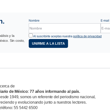
n.
Nombre
E-mail
lisis y la
Al suscribirte aceptas nuestra
política de privacidad
xico. Sin costo,
UNIRME A LA LISTA
cerca de
iario de México: 77 años informando al país.
esde 1949, somos un referente del periodismo nacional,
reciendo y evolucionando junto a nuestros lectores.
eléfono: 55 5442 6500
himalpopoca 38, Col. Obrera, Cuauhtémoc, 06800 Ciudad de
éxico, CDMX