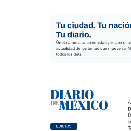
Tu ciudad. Tu nació
Tu diario.
Únete a nuestra comunidad y recibe el aná
actualidad de los temas que mueven a Mé
todos los días.
A
D
D
c
EDICTOS
T
Aviso legal
C
Política de cookies
M