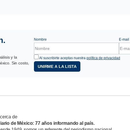
n.
Nombre
E-mail
lisis y la
Al suscribirte aceptas nuestra
política de privacidad
xico. Sin costo,
UNIRME A LA LISTA
cerca de
iario de México: 77 años informando al país.
esde 1949, somos un referente del periodismo nacional,