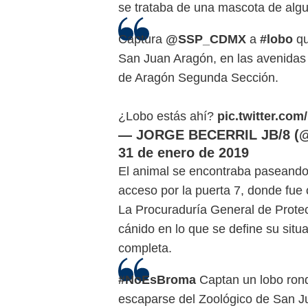
se trataba de una mascota de algu
Captura
@SSP_CDMX
a
#lobo
qu
San Juan Aragón, en las avenidas 
de Aragón Segunda Sección.
¿Lobo estás ahí?
pic.twitter.co
— JORGE BECERRIL JB/8 (@
31 de enero de 2019
El animal se encontraba paseando p
acceso por la puerta 7, donde fue 
La Procuraduría General de Protec
cánido en lo que se define su situ
completa.
#NoEsBroma
Captan un lobo rond
escaparse del Zoológico de San 