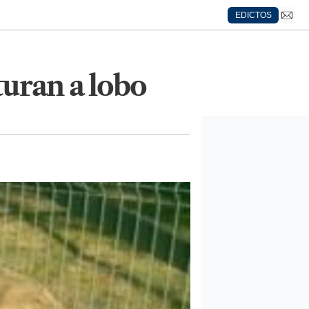
EDICTOS
turan a lobo